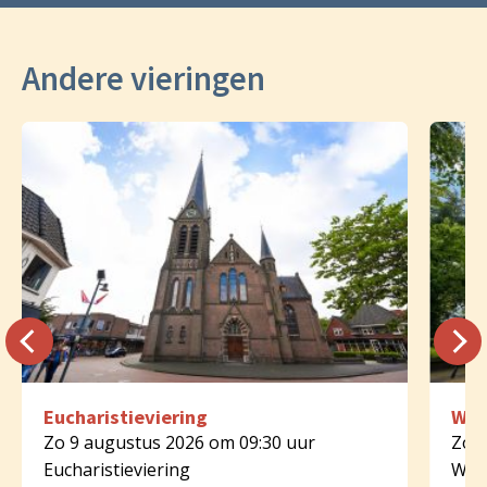
Andere vieringen
Eucharistieviering
Woo
Zo 9 augustus 2026 om 09:30 uur
Zo 9
Eucharistieviering
Woo