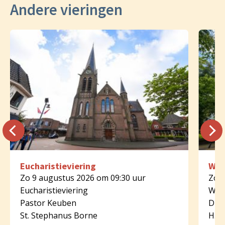
Andere vieringen
Eucharistieviering
Woo
Zo 9 augustus 2026 om 09:30 uur
Zo 9
Eucharistieviering
Woo
Pastor Keuben
Diak
St. Stephanus Borne
H. B