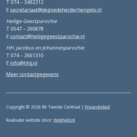
T 074 – 3492212
E
secretariaat@degoedeherderhengelo.nl
Heilige Geestparochie
T 0547 – 260878
E
contact@heiligegeestparochie.nl
HH. Jacobus en Johannesparochie
T 074 – 2661310
E
info@hhjj.nl
Meer contactgegevens
Copyright © 2026 RK Twente Centraal |
Privacybeleid
Realisatie website door:
Webheld.nl