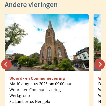
Andere vieringen
Woord- en Communieviering
Woo
Ma 10 augustus 2026 om 09:00 uur
Di 1
Woord- en Communieviering
Woo
Werkgroep
Wer
St. Lambertus Hengelo
HH. 