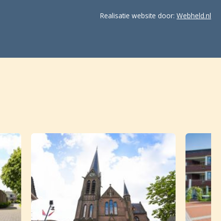
Realisatie website door:
Webheld.nl