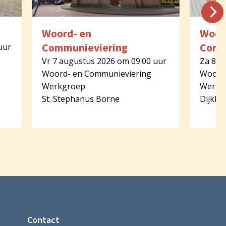
Woord- en
Woor
Communieviering
Comm
uur
Vr 7 augustus 2026 om 09:00 uur
Za 8 a
Woord- en Communieviering
Woord-
Werkgroep
Werkg
St. Stephanus Borne
Dijkhu
Contact