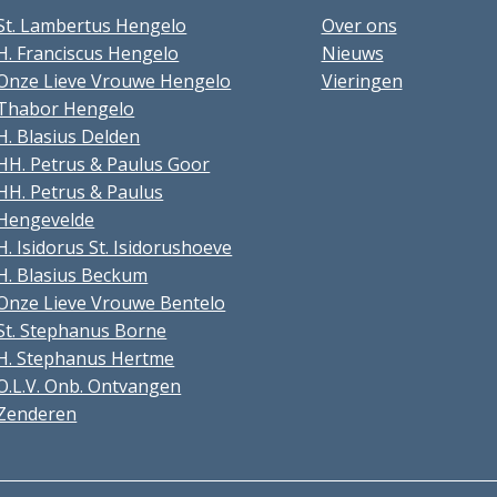
St. Lambertus Hengelo
Over ons
H. Franciscus Hengelo
Nieuws
Onze Lieve Vrouwe Hengelo
Vieringen
Thabor Hengelo
H. Blasius Delden
HH. Petrus & Paulus Goor
HH. Petrus & Paulus
Hengevelde
H. Isidorus St. Isidorushoeve
H. Blasius Beckum
Onze Lieve Vrouwe Bentelo
St. Stephanus Borne
H. Stephanus Hertme
O.L.V. Onb. Ontvangen
Zenderen