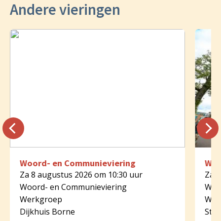
Andere vieringen
Woord- en Communieviering
Woo
Za 8 augustus 2026 om 10:30 uur
Za 8
Woord- en Communieviering
Woo
Werkgroep
Wer
Dijkhuis Borne
St.