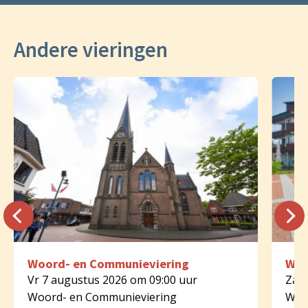
Andere vieringen
Woord- en Communieviering
Woo
Vr 7 augustus 2026 om 09:00 uur
Za 8
Woord- en Communieviering
Woo