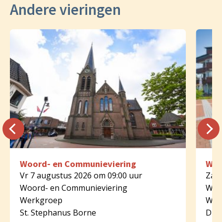
Andere vieringen
Woord- en Communieviering
Woo
Vr 7 augustus 2026 om 09:00 uur
Za 8
Woord- en Communieviering
Woo
Werkgroep
Wer
St. Stephanus Borne
Dijk