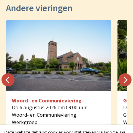
Andere vieringen
Woord- en Communieviering
Geb
Do 6 augustus 2026 om 09:00 uur
Do 6
Woord- en Communieviering
Geb
Werkgroep
Wer
Onze Lieve Vrouwe Bentelo
Tha
Deze website gebruikt cookies voor statistieken via Google. Ga