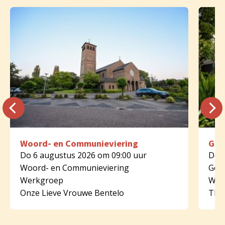
Woord- en Communieviering
Geb
Do 6 augustus 2026 om 09:00 uur
Do 6
Woord- en Communieviering
Geb
Werkgroep
Wer
Onze Lieve Vrouwe Bentelo
Tha