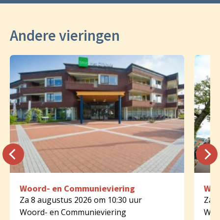
Andere vieringen
Woord- en Communieviering
Woo
Za 8 augustus 2026 om 10:30 uur
Za 8
Woord- en Communieviering
Woo