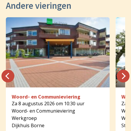
Andere vieringen
Woord- en Communieviering
Woo
Za 8 augustus 2026 om 10:30 uur
Za 8
Woord- en Communieviering
Woo
Werkgroep
Wer
Dijkhuis Borne
St.