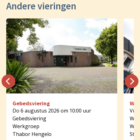
Andere vieringen
Gebedsviering
Woo
Do 6 augustus 2026 om 10:00 uur
Vr 7
Gebedsviering
Woo
Werkgroep
Wer
Thabor Hengelo
St. 