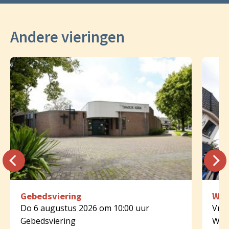
Andere vieringen
Gebedsviering
Woo
Do 6 augustus 2026 om 10:00 uur
Vr 7
Gebedsviering
Woo