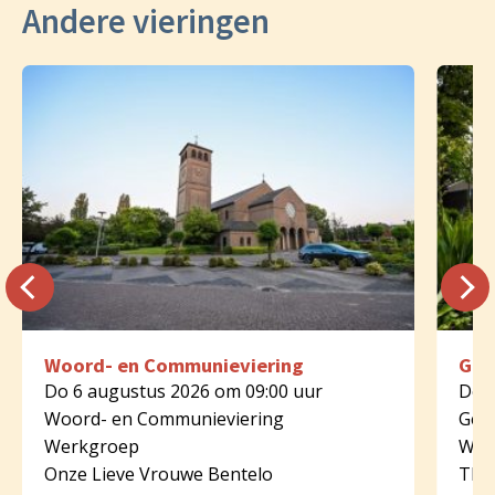
Andere vieringen
Woord- en Communieviering
Geb
Do 6 augustus 2026 om 09:00 uur
Do 6
Woord- en Communieviering
Geb
Werkgroep
Wer
Onze Lieve Vrouwe Bentelo
Tha