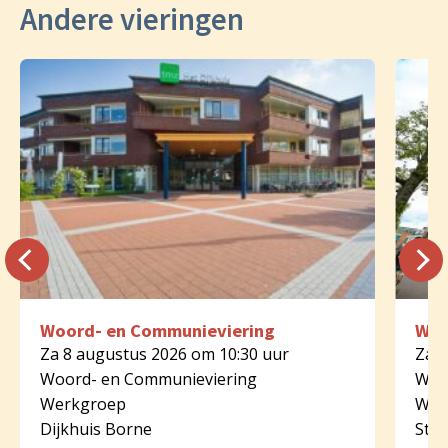
Andere vieringen
Woord- en Communieviering
Woo
Za 8 augustus 2026 om 10:30 uur
Za 8
Woord- en Communieviering
Woo
Werkgroep
Wer
Dijkhuis Borne
St.