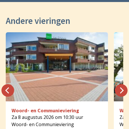
Andere vieringen
Woord- en Communieviering
Woo
Za 8 augustus 2026 om 10:30 uur
Za 8
Woord- en Communieviering
Woo