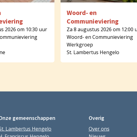
n
Woord- en
viering
Communieviering
us 2026 om 10:30 uur
Za 8 augustus 2026 om 12:00 
Communieviering
Woord- en Communieviering
Werkgroep
rne
St. Lambertus Hengelo
Onze gemeenschappen
Overig
St. Lambertus Hengelo
Over ons
H. Franciscus Hengelo
Nieuws