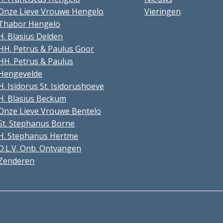
Onze Lieve Vrouwe Hengelo
Vieringen
Thabor Hengelo
H. Blasius Delden
HH. Petrus & Paulus Goor
HH. Petrus & Paulus
Hengevelde
H. Isidorus St. Isidorushoeve
H. Blasius Beckum
Onze Lieve Vrouwe Bentelo
St. Stephanus Borne
H. Stephanus Hertme
O.L.V. Onb. Ontvangen
Zenderen