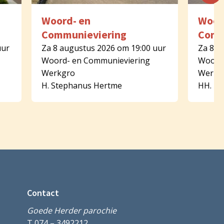
Woord- en
Woor
Communieviering
Comm
uur
Za 8 augustus 2026 om 19:00 uur
Za 8 a
Woord- en Communieviering
Woord-
Werkgro
Werkg
H. Stephanus Hertme
HH. Pe
Contact
Goede Herder parochie
T 074 – 3492212