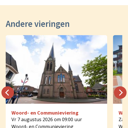
Andere vieringen
Woord- en Communieviering
Woo
Vr 7 augustus 2026 om 09:00 uur
Za 8
Woord- en Communieviering
Woo