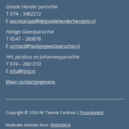
Goede Herder parochie
T 074 – 3492212
E
secretariaat@degoedeherderhengelo.nl
Heilige Geestparochie
T 0547 – 260878
E
contact@heiligegeestparochie.nl
HH. Jacobus en Johannesparochie
T 074 – 2661310
E
info@hhjj.nl
Meer contactgegevens
Copyright © 2026 RK Twente Centraal |
Privacybeleid
Realisatie website door:
Webheld.nl