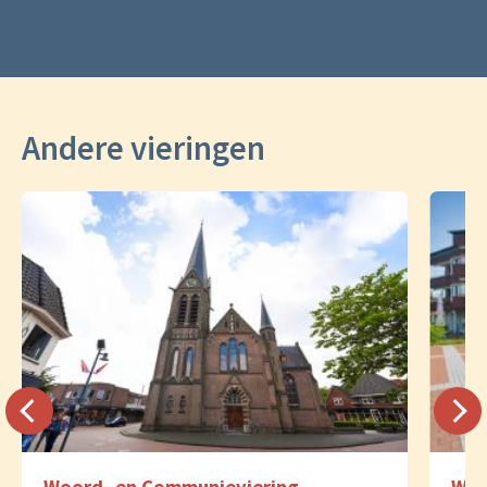
Andere vieringen
Woord- en Communieviering
Woo