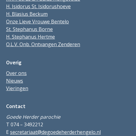
H. Isidorus St. Isidorushoeve
H. Blasius Beckum
Onze Lieve Vrouwe Bentelo
St. Stephanus Borne
H. Stephanus Hertme
O.L.V. Onb. Ontvangen Zenderen
Overig
Over ons
Nieuws
Vieringen
Contact
Goede Herder parochie
T 074 – 3492212
E
secretariaat@degoedeherderhengelo.nl