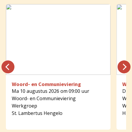
Woord- en Communieviering
Woo
Ma 10 augustus 2026 om 09:00 uur
Di 1
Woord- en Communieviering
Woo
Werkgroep
Wer
St. Lambertus Hengelo
HH. 