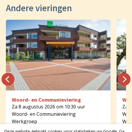
Andere vieringen
Woord- en Communieviering
Woo
Za 8 augustus 2026 om 10:30 uur
Za 8
Woord- en Communieviering
Woo
Werkgroep
Wer
Dijkhuis Borne
St.
Deze website gebruikt cookies voor statistieken via Google. Ga