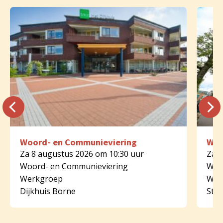
Woord- en Communieviering
Woo
Za 8 augustus 2026 om 10:30 uur
Za 8
Woord- en Communieviering
Woo
Werkgroep
Wer
Dijkhuis Borne
St.