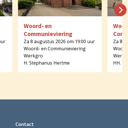
Woord- en
Woor
Communieviering
Comm
uur
Za 8 augustus 2026 om 19:00 uur
Za 8 a
Woord- en Communieviering
Woord-
Werkgro
Werkg
H. Stephanus Hertme
HH. Pe
Contact