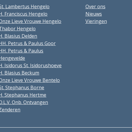
St. Lambertus Hengelo
Over ons
H. Franciscus Hengelo
Nieuws
Onze Lieve Vrouwe Hengelo
Vieringen
Thabor Hengelo
H. Blasius Delden
HH. Petrus & Paulus Goor
HH. Petrus & Paulus
Hengevelde
H. Isidorus St. Isidorushoeve
H. Blasius Beckum
Onze Lieve Vrouwe Bentelo
St. Stephanus Borne
H. Stephanus Hertme
O.L.V. Onb. Ontvangen
Zenderen