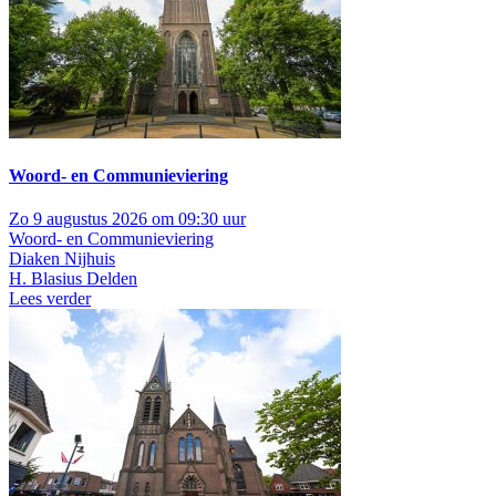
Woord- en Communieviering
Zo 9 augustus 2026 om 09:30 uur
Woord- en Communieviering
Diaken Nijhuis
H. Blasius Delden
Lees verder