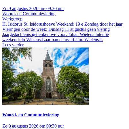
Zo 9 augustus 2026 om 09:30 uur
Woord- en Communieviering
Werkgroep
H. Isidorus St. Isidorushoeve
Weekend: 19 e Zondag door het jaar
Vieringen door de week: Dinsdag 11 augustus geen viering
Jaargedachtenis gedenken we voor: Johan Wielens Intentie
weekend: Jo Wielens-Laarman en overl.fam. Wielens-L
Lees verder
Woord- en Communieviering
Zo 9 augustus 2026 om 09:30 uur