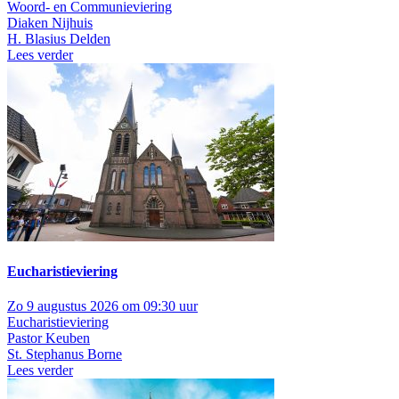
Woord- en Communieviering
Diaken Nijhuis
H. Blasius Delden
Lees verder
Eucharistieviering
Zo 9 augustus 2026 om 09:30 uur
Eucharistieviering
Pastor Keuben
St. Stephanus Borne
Lees verder