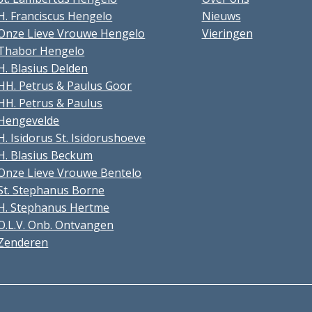
H. Franciscus Hengelo
Nieuws
Onze Lieve Vrouwe Hengelo
Vieringen
Thabor Hengelo
H. Blasius Delden
HH. Petrus & Paulus Goor
HH. Petrus & Paulus
Hengevelde
H. Isidorus St. Isidorushoeve
H. Blasius Beckum
Onze Lieve Vrouwe Bentelo
St. Stephanus Borne
H. Stephanus Hertme
O.L.V. Onb. Ontvangen
Zenderen