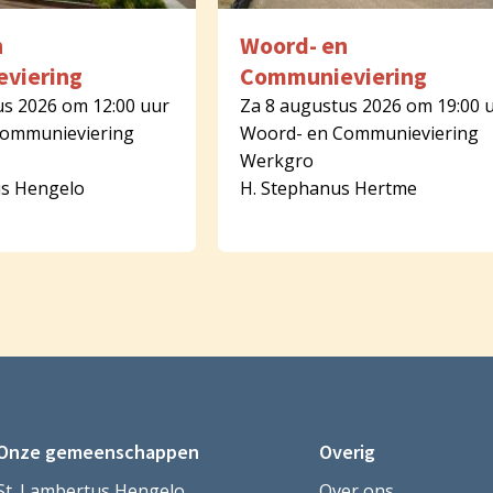
n
Woord- en
viering
Communieviering
us 2026 om 12:00 uur
Za 8 augustus 2026 om 19:00 
Communieviering
Woord- en Communieviering
Werkgro
us Hengelo
H. Stephanus Hertme
Onze gemeenschappen
Overig
St. Lambertus Hengelo
Over ons