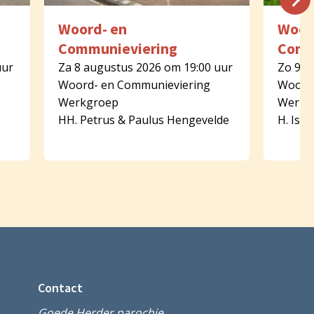
Woord- en
Woor
Communieviering
Comm
uur
Za 8 augustus 2026 om 19:00 uur
Zo 9 a
Woord- en Communieviering
Woord-
Werkgroep
Werkg
HH. Petrus & Paulus Hengevelde
H. Isid
Contact
Goede Herder parochie