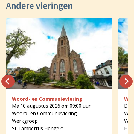
Andere vieringen
Woord- en Communieviering
Woo
Ma 10 augustus 2026 om 09:00 uur
Di 1
Woord- en Communieviering
Woo
Werkgroep
Wer
St. Lambertus Hengelo
HH. 