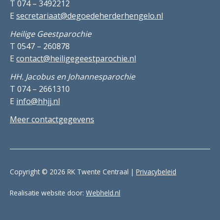
T 074 – 3492212
E
secretariaat@degoedeherderhengelo.nl
Heilige Geestparochie
T 0547 – 260878
E
contact@heiligegeestparochie.nl
HH. Jacobus en Johannesparochie
T 074 – 2661310
E
info@hhjj.nl
Meer contactgegevens
Copyright © 2026 RK Twente Centraal |
Privacybeleid
Realisatie website door:
Webheld.nl