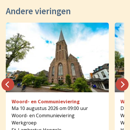
Andere vieringen
Woord- en Communieviering
Woo
Ma 10 augustus 2026 om 09:00 uur
Di 1
Woord- en Communieviering
Woo
Werkgroep
Wer
St. Lambertus Hengelo
HH. 