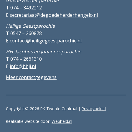
Goede Herder parochie
T 074 – 3492212
E
secretariaat@degoedeherderhengelo.nl
Heilige Geestparochie
T 0547 – 260878
E
contact@heiligegeestparochie.nl
HH. Jacobus en Johannesparochie
T 074 – 2661310
E
info@hhjj.nl
Meer contactgegevens
Copyright © 2026 RK Twente Centraal |
Privacybeleid
Realisatie website door:
Webheld.nl