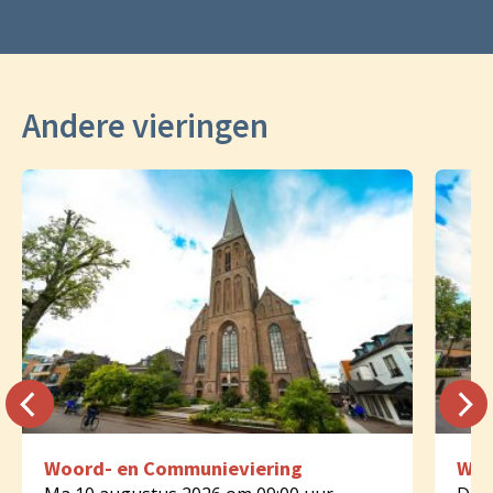
Andere vieringen
Woord- en Communieviering
Woo