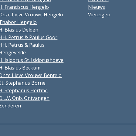
H. Franciscus Hengelo
Nieuws
Onze Lieve Vrouwe Hengelo
Vieringen
Thabor Hengelo
H. Blasius Delden
HH. Petrus & Paulus Goor
HH. Petrus & Paulus
Hengevelde
H. Isidorus St. Isidorushoeve
H. Blasius Beckum
Onze Lieve Vrouwe Bentelo
St. Stephanus Borne
H. Stephanus Hertme
O.L.V. Onb. Ontvangen
Zenderen