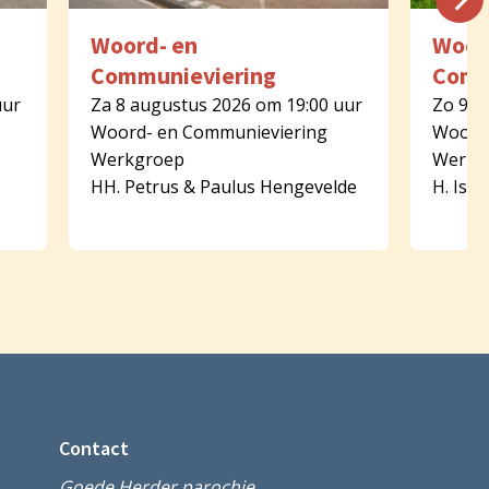
Woord- en
Woor
Communieviering
Comm
uur
Za 8 augustus 2026 om 19:00 uur
Zo 9 a
Woord- en Communieviering
Woord-
Werkgroep
Werkg
HH. Petrus & Paulus Hengevelde
H. Isid
Contact
Goede Herder parochie