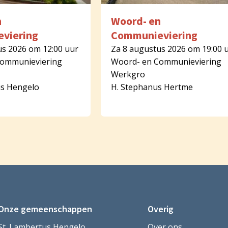
n
Woord- en
viering
Communieviering
us 2026 om 12:00 uur
Za 8 augustus 2026 om 19:00 
Communieviering
Woord- en Communieviering
Werkgro
us Hengelo
H. Stephanus Hertme
Onze gemeenschappen
Overig
St. Lambertus Hengelo
Over ons