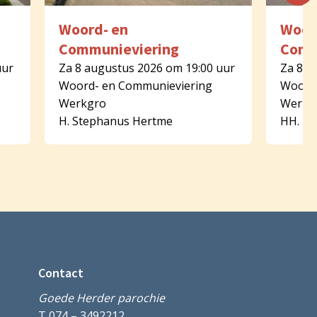
Woord- en
Woor
Communieviering
Comm
uur
Za 8 augustus 2026 om 19:00 uur
Za 8 a
Woord- en Communieviering
Woord-
Werkgro
Werkg
H. Stephanus Hertme
HH. Pe
Contact
Goede Herder parochie
T 074 – 3492212