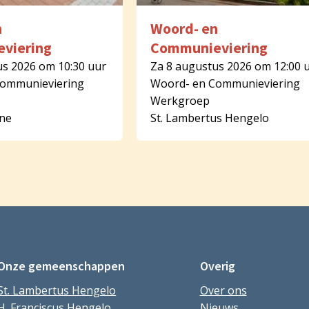
n
Woord- en
viering
Communieviering
us 2026 om 10:30 uur
Za 8 augustus 2026 om 12:00 
Communieviering
Woord- en Communieviering
Werkgroep
rne
St. Lambertus Hengelo
Onze gemeenschappen
Overig
St. Lambertus Hengelo
Over ons
H. Franciscus Hengelo
Nieuws