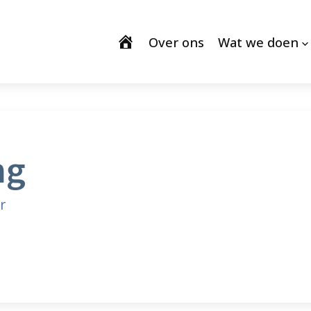
Over ons
Wat we doen
ng
r