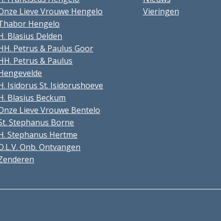
Onze Lieve Vrouwe Hengelo
Vieringen
Thabor Hengelo
H. Blasius Delden
HH. Petrus & Paulus Goor
HH. Petrus & Paulus
Hengevelde
H. Isidorus St. Isidorushoeve
H. Blasius Beckum
Onze Lieve Vrouwe Bentelo
St. Stephanus Borne
H. Stephanus Hertme
O.L.V. Onb. Ontvangen
Zenderen