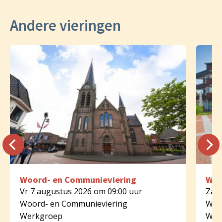
Andere vieringen
Woord- en Communieviering
Woo
Vr 7 augustus 2026 om 09:00 uur
Za 8
Woord- en Communieviering
Woo
Werkgroep
Wer