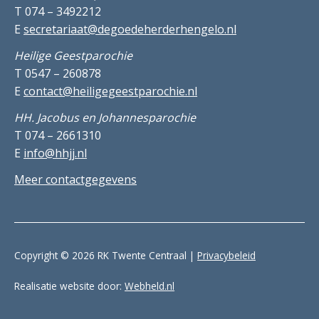
T 074 – 3492212
E
secretariaat@degoedeherderhengelo.nl
Heilige Geestparochie
T 0547 – 260878
E
contact@heiligegeestparochie.nl
HH. Jacobus en Johannesparochie
T 074 – 2661310
E
info@hhjj.nl
Meer contactgegevens
Copyright © 2026 RK Twente Centraal |
Privacybeleid
Realisatie website door:
Webheld.nl