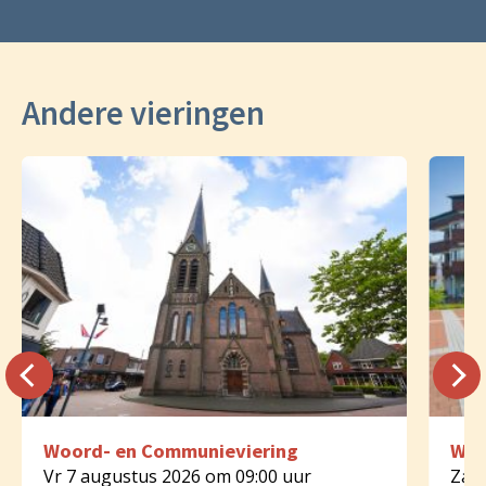
Andere vieringen
Woord- en Communieviering
Woo
Vr 7 augustus 2026 om 09:00 uur
Za 8