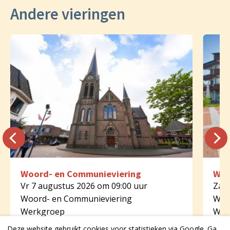
Andere vieringen
Woord- en Communieviering
Woo
Vr 7 augustus 2026 om 09:00 uur
Za 8
Woord- en Communieviering
Woo
Werkgroep
Wer
St. Stephanus Borne
Dijk
Deze website gebruikt cookies voor statistieken via Google. Ga