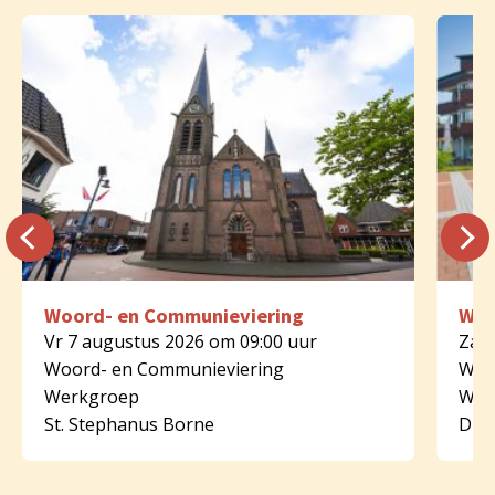
Woord- en Communieviering
Woo
Vr 7 augustus 2026 om 09:00 uur
Za 8
Woord- en Communieviering
Woo
Werkgroep
Wer
St. Stephanus Borne
Dijk