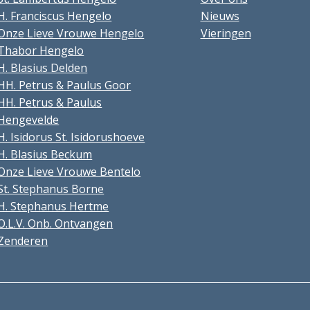
H. Franciscus Hengelo
Nieuws
Onze Lieve Vrouwe Hengelo
Vieringen
Thabor Hengelo
H. Blasius Delden
HH. Petrus & Paulus Goor
HH. Petrus & Paulus
Hengevelde
H. Isidorus St. Isidorushoeve
H. Blasius Beckum
Onze Lieve Vrouwe Bentelo
St. Stephanus Borne
H. Stephanus Hertme
O.L.V. Onb. Ontvangen
Zenderen