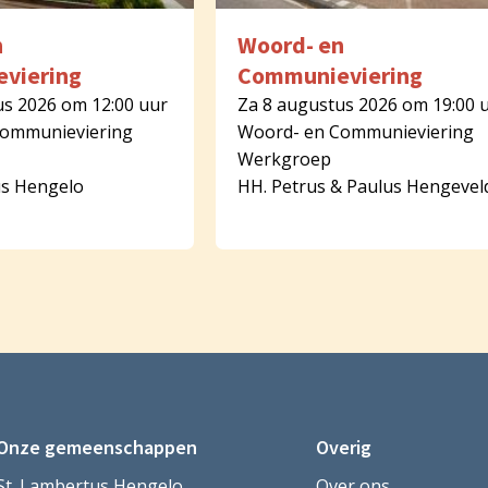
n
Woord- en
viering
Communieviering
us 2026 om 12:00 uur
Za 8 augustus 2026 om 19:00 
Communieviering
Woord- en Communieviering
Werkgroep
us Hengelo
HH. Petrus & Paulus Hengevel
Onze gemeenschappen
Overig
St. Lambertus Hengelo
Over ons