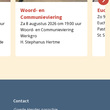
Woord- en
Eucha
Communieviering
Zo 9 a
Euchar
uur
Za 8 augustus 2026 om 19:00 uur
Pastor
Woord- en Communieviering
St. St
Werkgro
de
H. Stephanus Hertme
Contact
Goede Herder parochie