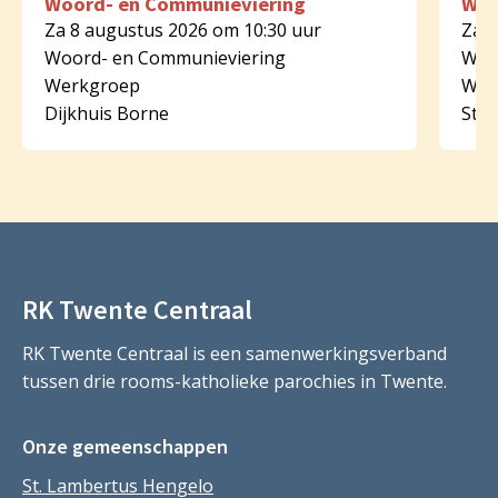
Woord- en Communieviering
Woo
Za 8 augustus 2026 om 10:30 uur
Za 8
Woord- en Communieviering
Woo
Werkgroep
Wer
Dijkhuis Borne
St.
RK Twente Centraal
RK Twente Centraal is een samenwerkingsverband
tussen drie rooms-katholieke parochies in Twente.
Onze gemeenschappen
St. Lambertus Hengelo