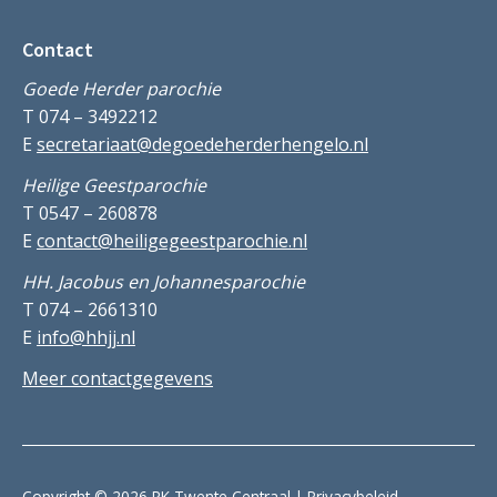
Contact
Goede Herder parochie
T 074 – 3492212
E
secretariaat@degoedeherderhengelo.nl
Heilige Geestparochie
T 0547 – 260878
E
contact@heiligegeestparochie.nl
HH. Jacobus en Johannesparochie
T 074 – 2661310
E
info@hhjj.nl
Meer contactgegevens
Copyright © 2026 RK Twente Centraal |
Privacybeleid