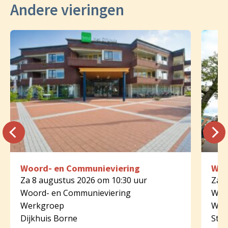
Andere vieringen
Woord- en Communieviering
Woo
Za 8 augustus 2026 om 10:30 uur
Za 8
Woord- en Communieviering
Woo
Werkgroep
Wer
Dijkhuis Borne
St.