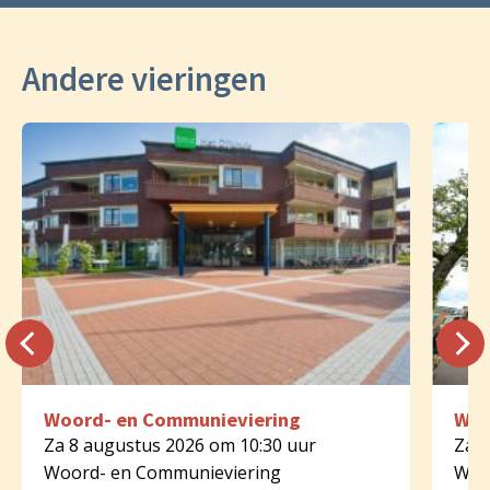
Andere vieringen
Woord- en Communieviering
Woo
Za 8 augustus 2026 om 10:30 uur
Za 8
Woord- en Communieviering
Woo