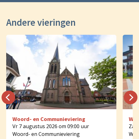
Andere vieringen
Woord- en Communieviering
Woo
Vr 7 augustus 2026 om 09:00 uur
Za 8
Woord- en Communieviering
Woo