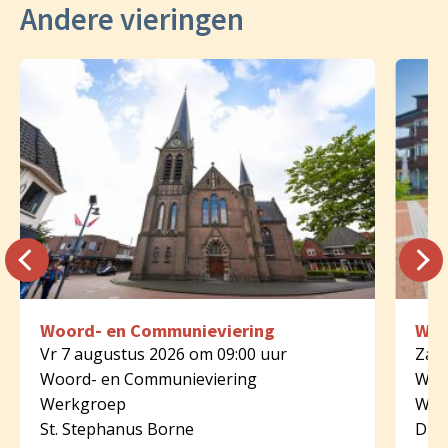
Andere vieringen
Woord- en Communieviering
Woo
Vr 7 augustus 2026 om 09:00 uur
Za 8
Woord- en Communieviering
Woo
Werkgroep
Wer
St. Stephanus Borne
Dijk