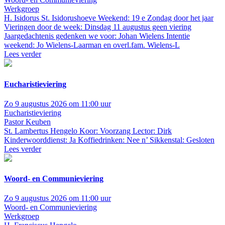
Werkgroep
H. Isidorus St. Isidorushoeve
Weekend: 19 e Zondag door het jaar
Vieringen door de week: Dinsdag 11 augustus geen viering
Jaargedachtenis gedenken we voor: Johan Wielens Intentie
weekend: Jo Wielens-Laarman en overl.fam. Wielens-L
Lees verder
Eucharistieviering
Zo 9 augustus 2026 om 11:00 uur
Eucharistieviering
Pastor Keuben
St. Lambertus Hengelo
Koor: Voorzang Lector: Dirk
Kinderwoorddienst: Ja Koffiedrinken: Nee n’ Sikkenstal: Gesloten
Lees verder
Woord- en Communieviering
Zo 9 augustus 2026 om 11:00 uur
Woord- en Communieviering
Werkgroep