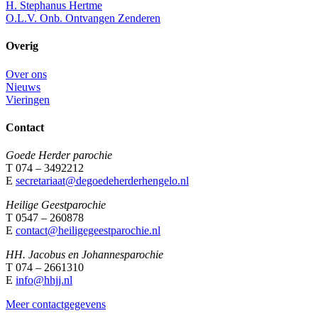
H. Stephanus Hertme
O.L.V. Onb. Ontvangen Zenderen
Overig
Over ons
Nieuws
Vieringen
Contact
Goede Herder parochie
T 074 – 3492212
E
secretariaat@degoedeherderhengelo.nl
Heilige Geestparochie
T 0547 – 260878
E
contact@heiligegeestparochie.nl
HH. Jacobus en Johannesparochie
T 074 – 2661310
E
info@hhjj.nl
Meer contactgegevens