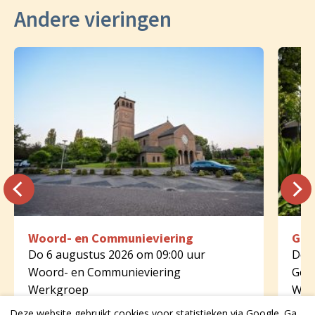
Andere vieringen
Woord- en Communieviering
Geb
Do 6 augustus 2026 om 09:00 uur
Do 6
Woord- en Communieviering
Geb
Werkgroep
Wer
Onze Lieve Vrouwe Bentelo
Tha
Deze website gebruikt cookies voor statistieken via Google. Ga