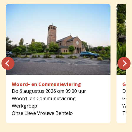
Woord- en Communieviering
Geb
Do 6 augustus 2026 om 09:00 uur
Do 6
Woord- en Communieviering
Geb
Werkgroep
Wer
Onze Lieve Vrouwe Bentelo
Tha