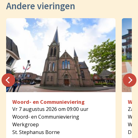
Andere vieringen
Woord- en Communieviering
Woo
Vr 7 augustus 2026 om 09:00 uur
Za 8
Woord- en Communieviering
Woo
Werkgroep
Wer
St. Stephanus Borne
Dijk