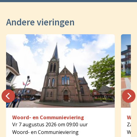
Andere vieringen
Woord- en Communieviering
Woo
Vr 7 augustus 2026 om 09:00 uur
Za 8
Woord- en Communieviering
Woo