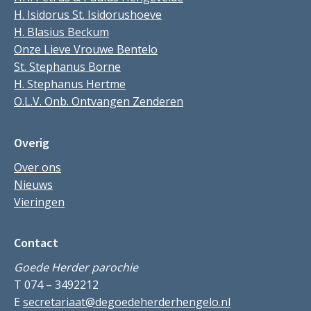
H. Isidorus St. Isidorushoeve
H. Blasius Beckum
Onze Lieve Vrouwe Bentelo
St. Stephanus Borne
H. Stephanus Hertme
O.L.V. Onb. Ontvangen Zenderen
Overig
Over ons
Nieuws
Vieringen
Contact
Goede Herder parochie
T 074 – 3492212
E
secretariaat@degoedeherderhengelo.nl