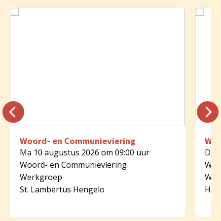
Woord- en Communieviering
Woo
Ma 10 augustus 2026 om 09:00 uur
Di 1
Woord- en Communieviering
Woo
Werkgroep
Wer
St. Lambertus Hengelo
HH. 