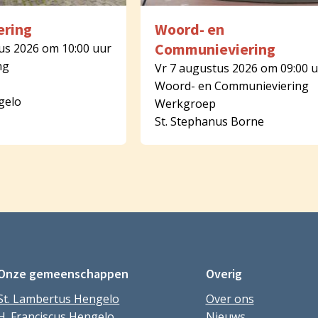
ering
Woord- en
Communieviering
us 2026 om 10:00 uur
ng
Vr 7 augustus 2026 om 09:00 
Woord- en Communieviering
gelo
Werkgroep
St. Stephanus Borne
Onze gemeenschappen
Overig
St. Lambertus Hengelo
Over ons
H. Franciscus Hengelo
Nieuws