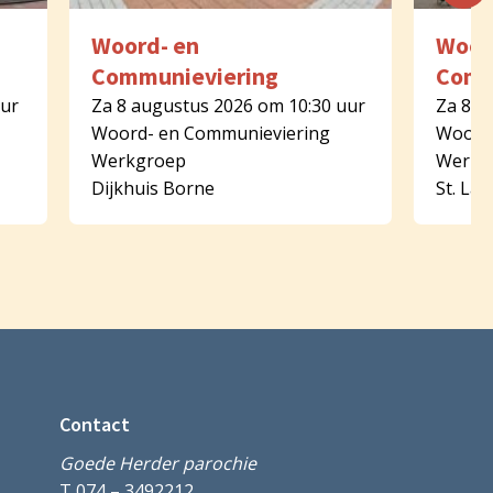
Woord- en
Woor
Communieviering
Comm
uur
Za 8 augustus 2026 om 10:30 uur
Za 8 a
Woord- en Communieviering
Woord-
Werkgroep
Werkg
Dijkhuis Borne
St. La
Contact
Goede Herder parochie
T 074 – 3492212