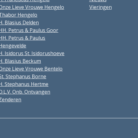
Onze Lieve Vrouwe Hengelo
Vieringen
Thabor Hengelo
H. Blasius Delden
HH. Petrus & Paulus Goor
HH. Petrus & Paulus
Hengevelde
H. Isidorus St. Isidorushoeve
H. Blasius Beckum
Onze Lieve Vrouwe Bentelo
St. Stephanus Borne
H. Stephanus Hertme
O.L.V. Onb. Ontvangen
Zenderen