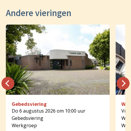
Andere vieringen
Gebedsviering
Woo
Do 6 augustus 2026 om 10:00 uur
Vr 7
Gebedsviering
Woo
Werkgroep
Wer