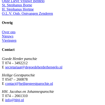
Onze Lieve Vrouwe Bentelo
St. Stephanus Borne
H. Stephanus Hertme
O.L.V. Onb. Ontvangen Zenderen
Overig
Over ons
Nieuws
Vieringen
Contact
Goede Herder parochie
T 074 – 3492212
E
secretariaat@degoedeherderhengelo.nl
Heilige Geestparochie
T 0547 – 260878
E
contact@heiligegeestparochie.nl
HH. Jacobus en Johannesparochie
T 074 – 2661310
E
info@hhjj.nl