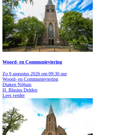
Woord- en Communieviering
Zo 9 augustus 2026 om 09:30 uur
Woord- en Communieviering
Diaken Nijhuis
H. Blasius Delden
Lees verder