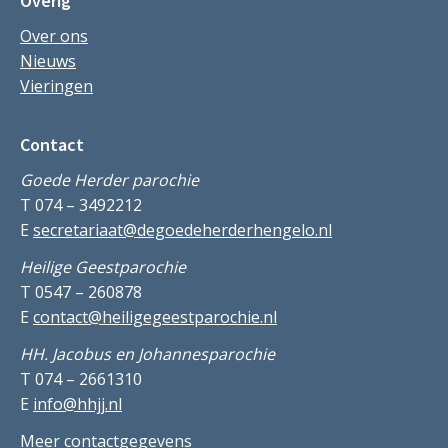
Overig
Over ons
Nieuws
Vieringen
Contact
Goede Herder parochie
T 074 – 3492212
E
secretariaat@degoedeherderhengelo.nl
Heilige Geestparochie
T 0547 – 260878
E
contact@heiligegeestparochie.nl
HH. Jacobus en Johannesparochie
T 074 – 2661310
E
info@hhjj.nl
Meer contactgegevens