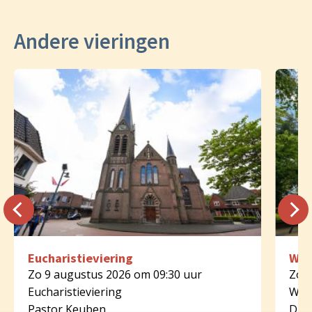
Andere vieringen
Eucharistieviering
Woo
Zo 9 augustus 2026 om 09:30 uur
Zo 9
Eucharistieviering
Woo
Pastor Keuben
Diak