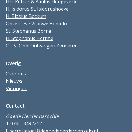
HH. Petrus & Paulus Hengevelde
H. Isidorus St. Isidorushoeve
H. Blasius Beckum
Onze Lieve Vrouwe Bentelo
St. Stephanus Borne
H. Stephanus Hertme
O.L.V. Onb. Ontvangen Zenderen
Overig
Over ons
Nieuws
Vieringen
Contact
Goede Herder parochie
T 074 – 3492212
E
secretariaat@degoedeherderhengelo.nl