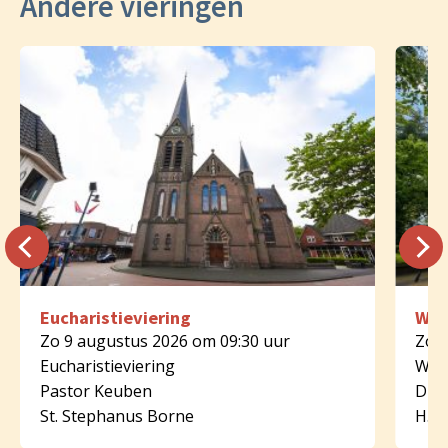
Andere vieringen
Eucharistieviering
Woo
Zo 9 augustus 2026 om 09:30 uur
Zo 9
Eucharistieviering
Woo
Pastor Keuben
Diak
St. Stephanus Borne
H. B