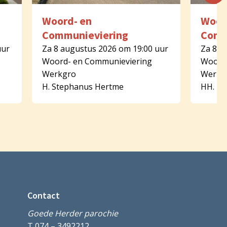
Woord- en
Woor
Communieviering
Comm
uur
Za 8 augustus 2026 om 19:00 uur
Za 8 a
Woord- en Communieviering
Woord-
Werkgro
Werkg
H. Stephanus Hertme
HH. Pe
Contact
Goede Herder parochie
T 074 – 3492212