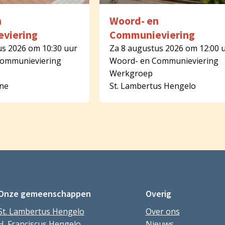
n
Woord- en
viering
Communieviering
us 2026 om 10:30 uur
Za 8 augustus 2026 om 12:00 
Communieviering
Woord- en Communieviering
Werkgroep
rne
St. Lambertus Hengelo
Onze gemeenschappen
Overig
St. Lambertus Hengelo
Over ons
H. Franciscus Hengelo
Nieuws