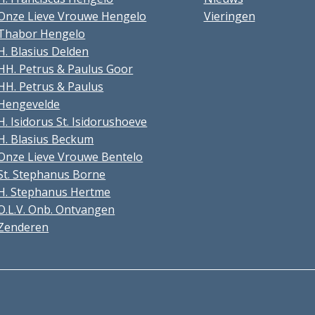
Onze Lieve Vrouwe Hengelo
Vieringen
Thabor Hengelo
H. Blasius Delden
HH. Petrus & Paulus Goor
HH. Petrus & Paulus
Hengevelde
H. Isidorus St. Isidorushoeve
H. Blasius Beckum
Onze Lieve Vrouwe Bentelo
St. Stephanus Borne
H. Stephanus Hertme
O.L.V. Onb. Ontvangen
Zenderen