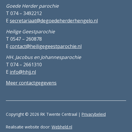
Goede Herder parochie
T 074 – 3492212
E
secretariaat@degoedeherderhengelo.nl
Heilige Geestparochie
T 0547 – 260878
E
contact@heiligegeestparochie.nl
HH. Jacobus en Johannesparochie
T 074 – 2661310
E
info@hhjj.nl
Meer contactgegevens
Copyright © 2026 RK Twente Centraal |
Privacybeleid
Realisatie website door:
Webheld.nl