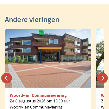
Andere vieringen
Woord- en Communieviering
Woo
Za 8 augustus 2026 om 10:30 uur
Za 8
Woord- en Communieviering
Woo