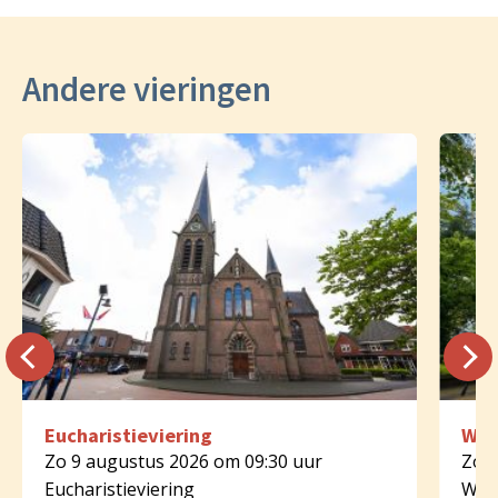
Andere vieringen
Eucharistieviering
Woo
Zo 9 augustus 2026 om 09:30 uur
Zo 9
Eucharistieviering
Woo