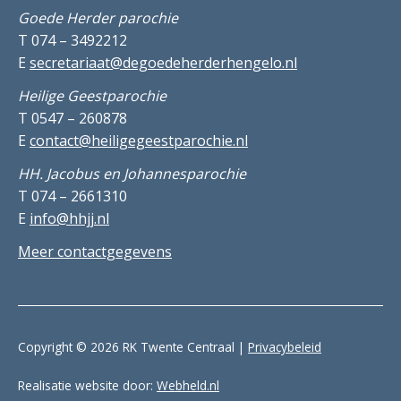
Goede Herder parochie
T 074 – 3492212
E
secretariaat@degoedeherderhengelo.nl
Heilige Geestparochie
T 0547 – 260878
E
contact@heiligegeestparochie.nl
HH. Jacobus en Johannesparochie
T 074 – 2661310
E
info@hhjj.nl
Meer contactgegevens
Copyright © 2026 RK Twente Centraal |
Privacybeleid
Realisatie website door:
Webheld.nl