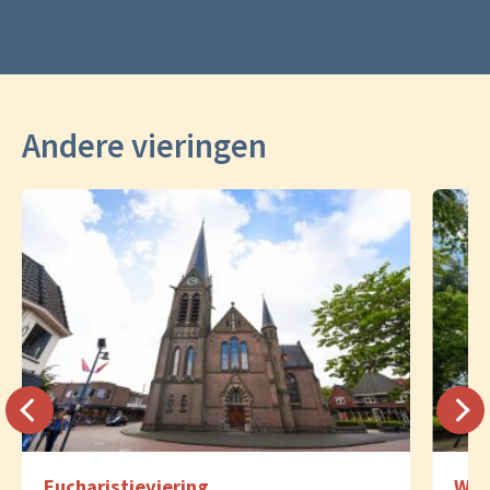
Andere vieringen
Eucharistieviering
Woo