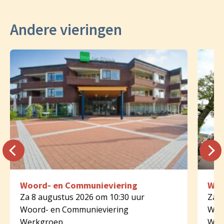
Andere vieringen
Woord- en Communieviering
Woo
Za 8 augustus 2026 om 10:30 uur
Za 8
Woord- en Communieviering
Woo
Werkgroep
Wer