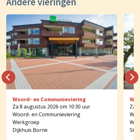
Andere vieringen
Woord- en Communieviering
Woo
Za 8 augustus 2026 om 10:30 uur
Za 8
Woord- en Communieviering
Woo
Werkgroep
Wer
Dijkhuis Borne
St.