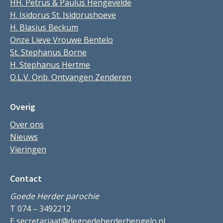
HH. Petrus & Paulus Hengevelde
H. Isidorus St. Isidorushoeve
H. Blasius Beckum
Onze Lieve Vrouwe Bentelo
St. Stephanus Borne
H. Stephanus Hertme
O.L.V. Onb. Ontvangen Zenderen
Overig
Over ons
Nieuws
Vieringen
Contact
Goede Herder parochie
T 074 – 3492212
E
secretariaat@degoedeherderhengelo.nl