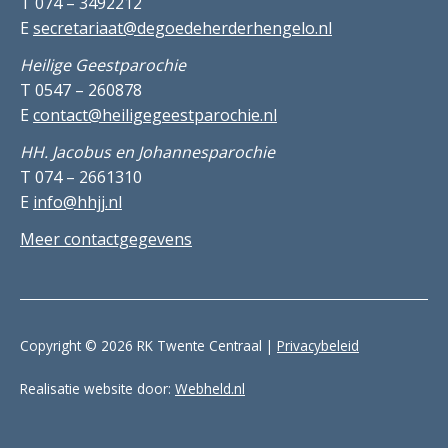
T 074 – 3492212
E
secretariaat@degoedeherderhengelo.nl
Heilige Geestparochie
T 0547 – 260878
E
contact@heiligegeestparochie.nl
HH. Jacobus en Johannesparochie
T 074 – 2661310
E
info@hhjj.nl
Meer contactgegevens
Copyright © 2026 RK Twente Centraal |
Privacybeleid
Realisatie website door:
Webheld.nl