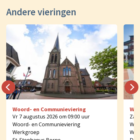
Andere vieringen
Woord- en Communieviering
Woo
Vr 7 augustus 2026 om 09:00 uur
Za 8
Woord- en Communieviering
Woo
Werkgroep
Wer
St. Stephanus Borne
Dijk