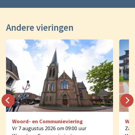
Andere vieringen
Woord- en Communieviering
Woo
Vr 7 augustus 2026 om 09:00 uur
Za 8