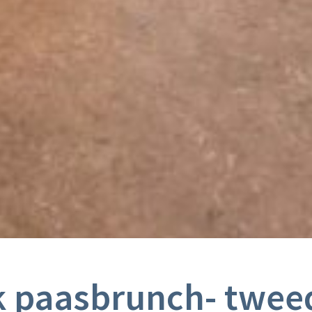
k paasbrunch- twee