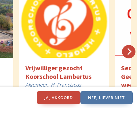
Vrijwilliger gezocht
Secre
Koorschool Lambertus
Geest
wege
Algemeen, H. Franciscus
n
Hengelo, OLV Hengelo, St.
Algeme
JA, AKKOORD
NEE, LIEVER NIET
e
Lambertus Hengelo, Thabor
4 augustus 2026
Blasius
Hengelo
Isidor
23 juli
Paulus
Paulus