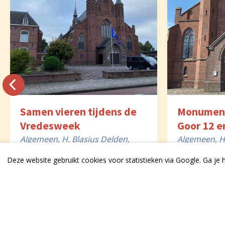
Samen vieren tijdens de
Monument
Vredesweek
Goor 12 e
Algemeen, H. Blasius Delden,
Algemeen, H
HH. Petrus & Paulus Goor, HH.
Goor
Deze website gebruikt cookies voor statistieken via Google. Ga je
Petrus & Paulus Hengevelde,
6 augustus 2026
6 augustus 
OLV Bentelo