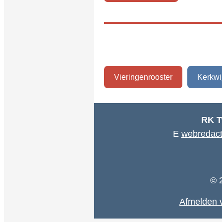
Vieringenrooster
Kerkwi
RK T
E
webredact
© 
Afmelden v