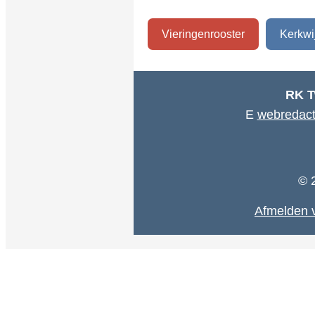
Vieringenrooster
Kerkwi
RK T
E
webredact
© 
Afmelden v