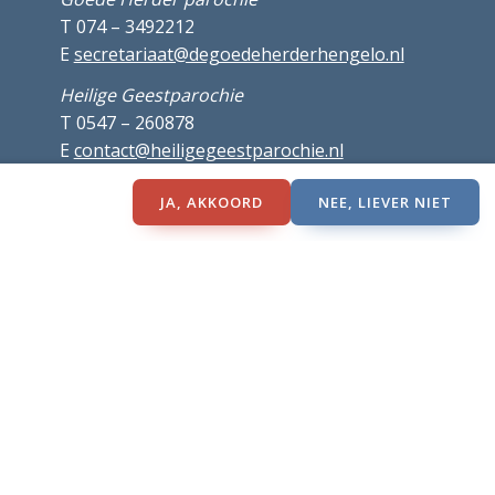
T 074 – 3492212
E
secretariaat@degoedeherderhengelo.nl
Heilige Geestparochie
T 0547 – 260878
E
contact@heiligegeestparochie.nl
HH. Jacobus en Johannesparochie
JA, AKKOORD
NEE, LIEVER NIET
T 074 – 2661310
E
info@hhjj.nl
Meer contactgegevens