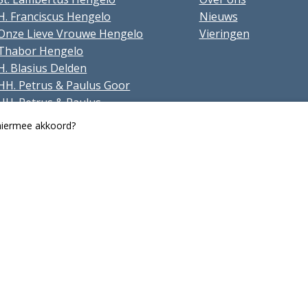
H. Franciscus Hengelo
Nieuws
Onze Lieve Vrouwe Hengelo
Vieringen
Thabor Hengelo
H. Blasius Delden
HH. Petrus & Paulus Goor
HH. Petrus & Paulus
Hengevelde
 hiermee akkoord?
H. Isidorus St. Isidorushoeve
H. Blasius Beckum
Onze Lieve Vrouwe Bentelo
St. Stephanus Borne
H. Stephanus Hertme
O.L.V. Onb. Ontvangen
Zenderen