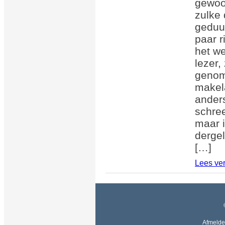
gewoon
zulke 
geduur
paar r
het we
lezer,
genom
makela
anders
schre
maar i
dergel
[…]
Lees ve
Afmelde