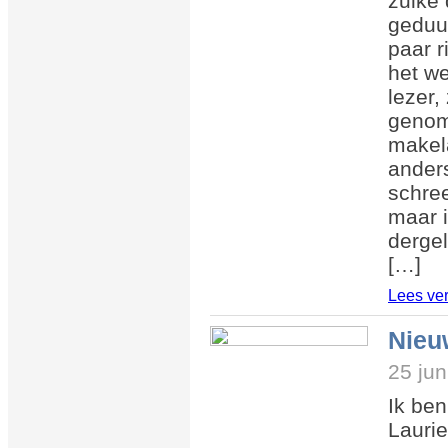
zulke 
geduur
paar r
het we
lezer,
genom
makela
anders
schre
maar i
dergel
[…]
Lees ve
Nieu
25 jun
Ik ben
Laurie