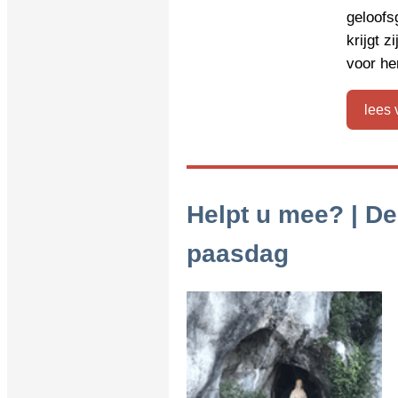
geloof
krijgt 
voor h
lees 
Helpt u mee? | De
paasdag