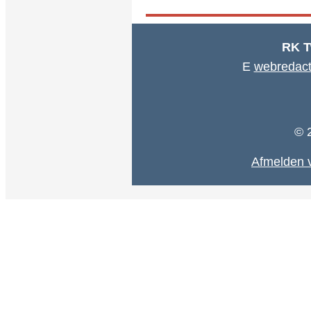
RK T
E
webredact
© 
Afmelden v