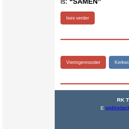
is:
“SAMEN”
lees verder
Vieringenrooster
Kerkwi
RK T
E
webredact