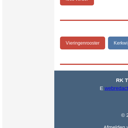
Vieringenrooster
Kerkwi
RK T
E
webredact
© 
Afmelden v