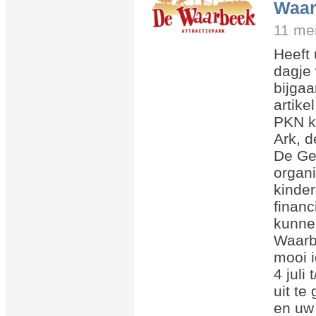
Waar
11 me
Heeft 
dagje
bijgaa
artik
PKN k
Ark, d
De Ge
organi
kinder
financ
kunnen
Waarb
mooi 
4 juli
uit te
en uw 