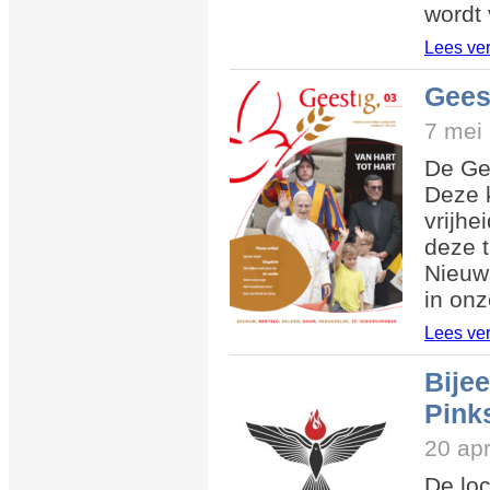
wordt 
Lees ve
Geest
7 mei
De Gee
Deze k
vrijhe
deze t
Nieuw
in onz
Lees ve
Bije
Pink
20 apr
De loc