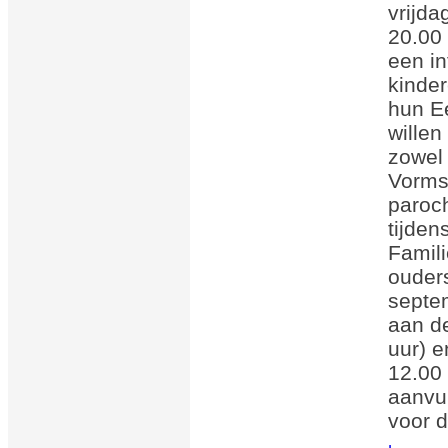
vrijda
20.00 
een i
kinder
hun E
willen
zowel
Vorms
paroch
tijden
Famil
ouder
septe
aan d
uur) e
12.00 
aanvu
voor 