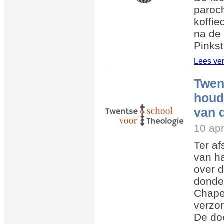
paroch
koffie
na de 
Pinks
Lees ve
Twen
houdt
van 
10 apr
Ter af
van ha
over 
donde
Chapel
verzor
De do