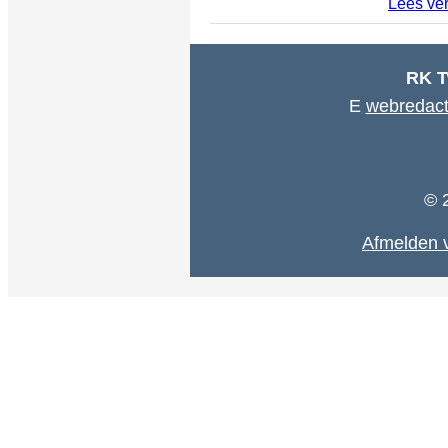
Lees ve
RK T
E
webredact
© 
Afmelden v