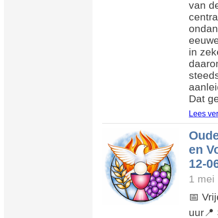
van d
central
ondank
eeuwe
in zek
daaro
steeds
aanlei
Dat ge
Lees ve
Oude
en V
12-0
1 mei
📅 Vri
uur📍